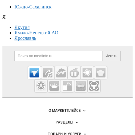
Южно-Сахалинск
Я
Якутия
Ямало-Ненецкий АО
Ярославль
Дополнительная информация
Поиск по сайту и ссылк
Искать
Cсылки на полезные проекты
Meatinfo.ru —
мясо и
мясопродукты
Важные разделы и контакты
Навигация по сайту
О МАРКЕТПЛЕЙСЕ
Новости Meatinfo.ru
РАЗДЕЛЫ
Услуги и цены
Объявления
ТОВАРЫ И УСЛУГИ