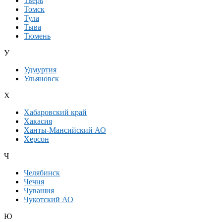
Тверь
Томск
Тула
Тыва
Тюмень
У
Удмуртия
Ульяновск
Х
Хабаровский край
Хакасия
Ханты-Мансийский АО
Херсон
Ч
Челябинск
Чечня
Чувашия
Чукотский АО
Ю