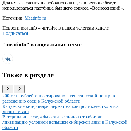
Для их разведения и свободного выгула в регионе будут
использоваться пастбища бывшего совхоза «Вознесенский».
Источник:
Meatinfo.ru
Новости
meatinfo
– читайте в нашем телеграм канале
Подписаться
“
meatinfo
” в социальных сетях:
Также в разделе
Иллюстрация новости
200 млн рублей инвестировано в генетический центр по
разведению овец в Калужской области
Иллюстрация новости
Калужские ветеринары держат на контроле качество мяса,
молока и яиц
Иллюстрация новости
Ветеринарные службы семи регионов отработали
ликвидацию условной вспышки сибирской язвы в Калужской
области