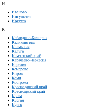
И
Иваново
Ингушетия
Иркутск
К
Кабардино-Балкария
Калининград
Калмыкия
Калуга
Камчатский край
Карачаево-Черкесия
Карелия
Кемерово
Киров
Коми
Кострома
Краснодарский край
Красноярский край
Крым
Курган
Курск