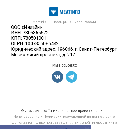
Размещение рекламы
Каталог компаний
Мясо, мясопродукты
Публичная оферта
Новости рынка
Скот в живом весе
Контактная информация
Форум
Meatinfo.ru – весь
рынок мяса
России.
Колбасы, сосиски, деликатесы
Политика обработки персональных данных
ООО «Инлайн»
Энциклопедия
Мясные полуфабрикаты
ИНН: 7805355672
Для СМИ
Бренды
КПП: 780501001
Мясные консервы
ОГРН: 1047855085442
Мониторинг
Мясные снеки
Юридический адрес: 196066, г. Санкт-Петербург,
Вакансии
Московский проспект, д. 212
Яйца
Блог
Добавить объявление
Мы в соцсетях:
Карта объявлений
Счетчики, авторское право, логотипы
© 2006‑2026 ООО “Инлайн”. 12+ Все права защищены.
Использование информации, размещенной на данном сайте,
допускается только при размещении активной гиперссылки на
сайт
meatinfo.ru