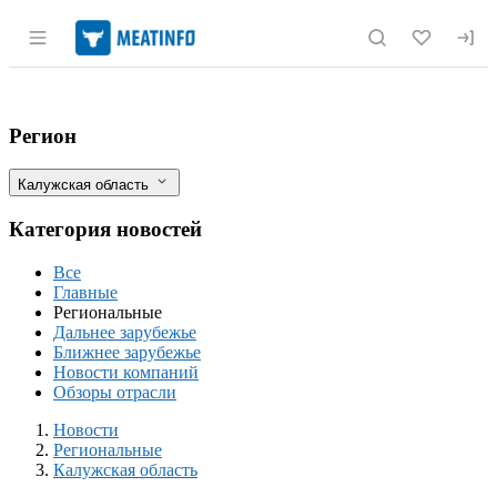
Раздел навигации по сайту meatinfo.r
В Калужской области родился первый т
Фильтры
Регион
Калужская область
Категория новостей
Все
Главные
Региональные
Дальнее зарубежье
Ближнее зарубежье
Новости компаний
Обзоры отрасли
Новости
Разделы
Новости
Региональные
Калужская область