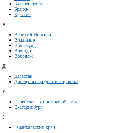
Благовещенск
Брянск
Бурятия
В
Великий Новгород
Владимир
Волгоград
Вологда
Воронеж
Д
Дагестан
Донецкая народная республика
Е
Еврейская автономная область
Екатеринбург
З
Забайкальский край