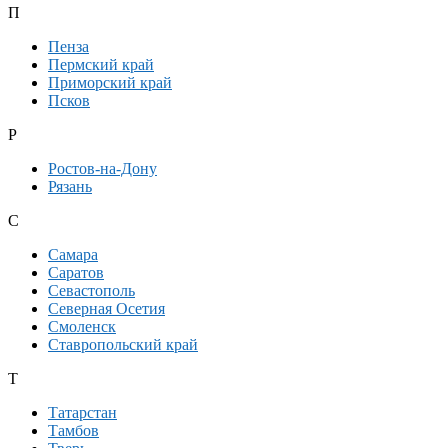
П
Пенза
Пермский край
Приморский край
Псков
Р
Ростов-на-Дону
Рязань
С
Самара
Саратов
Севастополь
Северная Осетия
Смоленск
Ставропольский край
Т
Татарстан
Тамбов