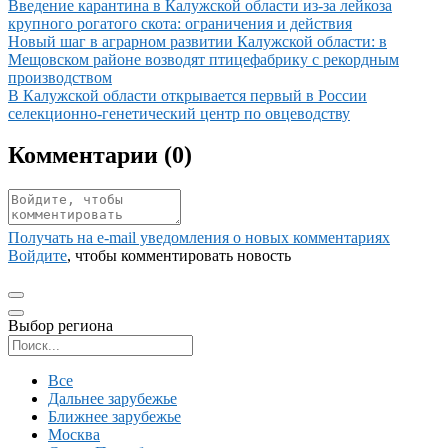
Иллюстрация новости
Введение карантина в Калужской области из-за лейкоза
крупного рогатого скота: ограничения и действия
Иллюстрация новости
Новый шаг в аграрном развитии Калужской области: в
Мещовском районе возводят птицефабрику с рекордным
производством
Иллюстрация новости
В Калужской области открывается первый в России
селекционно-генетический центр по овцеводству
Комментарии (
0
)
Получать на e‑mail уведомления о новых комментариях
Войдите
, чтобы комментировать новость
Выбор региона
Поиск региона
Все
Дальнее зарубежье
Ближнее зарубежье
Москва