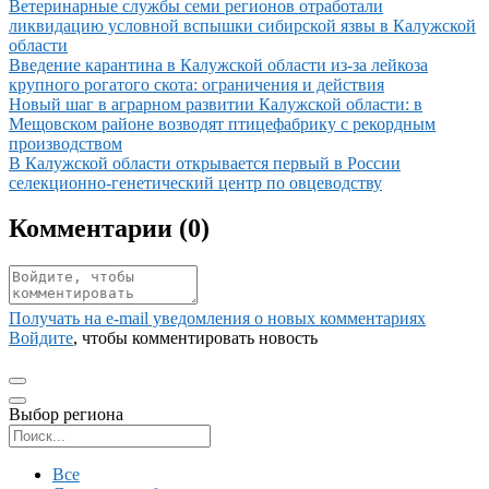
Иллюстрация новости
Ветеринарные службы семи регионов отработали
ликвидацию условной вспышки сибирской язвы в Калужской
области
Иллюстрация новости
Введение карантина в Калужской области из-за лейкоза
крупного рогатого скота: ограничения и действия
Иллюстрация новости
Новый шаг в аграрном развитии Калужской области: в
Мещовском районе возводят птицефабрику с рекордным
производством
Иллюстрация новости
В Калужской области открывается первый в России
селекционно-генетический центр по овцеводству
Комментарии (
0
)
Получать на e‑mail уведомления о новых комментариях
Войдите
, чтобы комментировать новость
Выбор региона
Поиск региона
Все