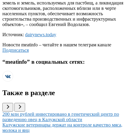
земель и земель, используемых для пастбищ, а ликвидация
скотомогильников, расположенных вблизи или в черте
населенных пунктов, обеспечивает возможность
строительства производственных и инфраструктурных
объектов», – сообщил Евгений Водолазов.
Источник:
dairynews.today
Новости
meatinfo
– читайте в нашем телеграм канале
Подписаться
“
meatinfo
” в социальных сетях:
Также в разделе
Иллюстрация новости
200 млн рублей инвестировано в генетический центр по
разведению овец в Калужской области
Иллюстрация новости
Калужские ветеринары держат на контроле качество мяса,
молока и яиц