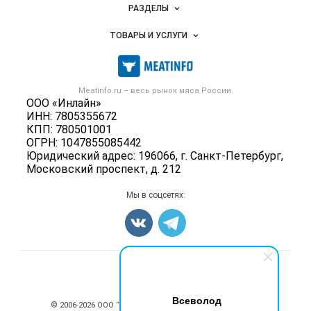
Новости Meatinfo.ru
РАЗДЕЛЫ
Услуги и цены
Объявления
ТОВАРЫ И УСЛУГИ
Размещение рекламы
Каталог компаний
Мясо, мясопродукты
Публичная оферта
Новости рынка
Скот в живом весе
Контактная информация
Форум
Meatinfo.ru – весь
рынок мяса
России.
Колбасы, сосиски, деликатесы
Политика обработки персональных данных
ООО «Инлайн»
Энциклопедия
Мясные полуфабрикаты
ИНН: 7805355672
Для СМИ
Бренды
КПП: 780501001
Мясные консервы
ОГРН: 1047855085442
Мониторинг
Мясные снеки
Юридический адрес: 196066, г. Санкт-Петербург,
Вакансии
Московский проспект, д. 212
Яйца
Блог
Добавить объявление
Мы в соцсетях:
Карта объявлений
Счетчики, авторское право, логотипы
Всеволод
© 2006‑2026 ООО “Инлайн”. 12+ Все права защищены.