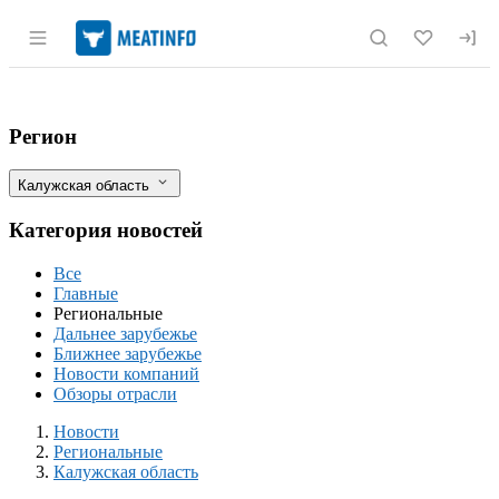
Раздел навигации по сайту meatinfo.r
За год в Калужской области ликвидиро
Фильтры
Регион
Калужская область
Категория новостей
Все
Главные
Региональные
Дальнее зарубежье
Ближнее зарубежье
Новости компаний
Обзоры отрасли
Новости
Разделы
Новости
Региональные
Калужская область