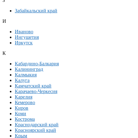
З
Забайкальский край
И
Иваново
Ингушетия
Иркутск
К
Кабардино-Балкария
Калининград
Калмыкия
Калуга
Камчатский край
Карачаево-Черкесия
Карелия
Кемерово
Киров
Коми
Кострома
Краснодарский край
Красноярский край
Крым